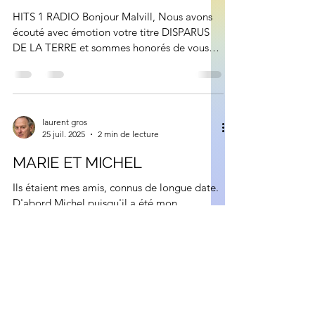
HITS 1 RADIO Bonjour Malvill, Nous avons
écouté avec émotion votre titre DISPARUS
DE LA TERRE et sommes honorés de vous
annoncer que nous...
laurent gros
25 juil. 2025
2 min de lecture
MARIE ET MICHEL
Ils étaient mes amis, connus de longue date.
D'abord Michel puisqu'il a été mon
instructeur de paramoteur, engin de vol ultra
léger qui...
laurent gros
15 déc. 2021
1 min de lecture